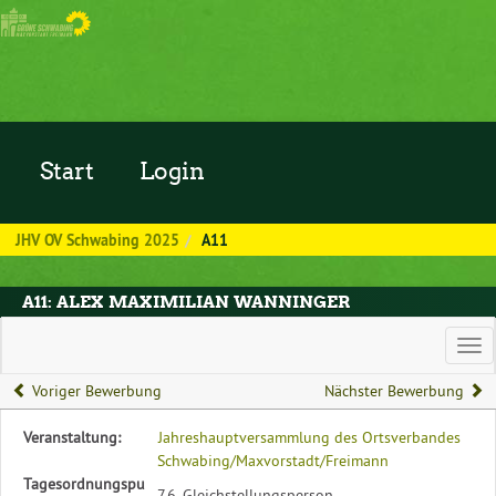
Zum Inhalt der Seite
Start
Login
JHV OV Schwabing 2025
A11
A11: ALEX MAXIMILIAN WANNINGER
Hau
Voriger Bewerbung
Nächster Bewerbung
Diese
Veranstaltung:
Jahreshauptversammlung des Ortsverbandes
Tabelle
Schwabing/Maxvorstadt/Freimann
beschreibt
Tagesordnungspu
7.6. Gleichstellungsperson