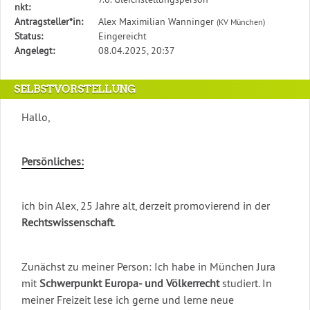
den
nkt:
Status,
Antragsteller*in:
Alex Maximilian Wanninger
(KV München)
die
Status:
Eingereicht
Antragstellerin
Angelegt:
08.04.2025, 20:37
und
verschiedene
SELBSTVORSTELLUNG
Rahmendaten
zum
Hallo,
Antrag
Persönliches:
ich bin Alex, 25 Jahre alt, derzeit promovierend in der
Rechtswissenschaft
.
Zunächst zu meiner Person: Ich habe in München Jura
mit
Schwerpunkt Europa- und Völkerrecht
studiert. In
meiner Freizeit lese ich gerne und lerne neue