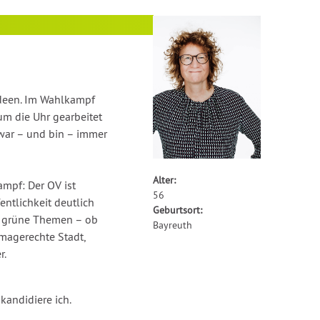
 Ideen. Im Wahlkampf
m die Uhr gearbeitet
war – und bin – immer
Alter:
mpf: Der OV ist
56
entlichkeit deutlich
Geburtsort:
r grüne Themen – ob
Bayreuth
imagerechte Stadt,
r.
kandidiere ich.