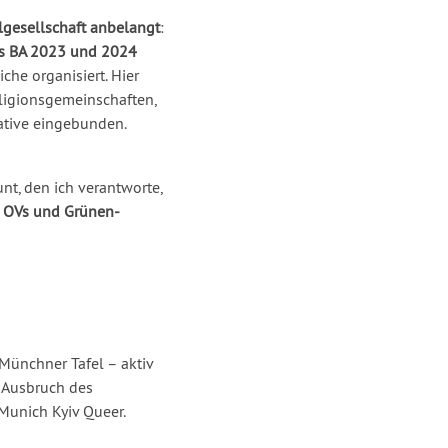
ilgesellschaft anbelangt
:
es BA 2023 und 2024
che organisiert. Hier
eligionsgemeinschaften,
iative eingebunden.
t, den ich verantworte,
 OVs und Grünen-
 Münchner Tafel – aktiv
t Ausbruch des
 Munich Kyiv Queer.