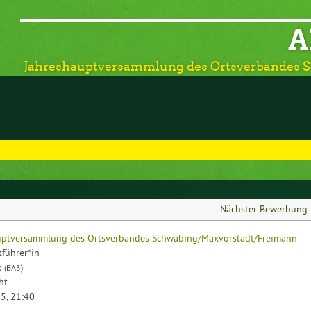
A
Jahreshauptversammlung des Ortsverbandes 
Nächster Bewerbung
uptversammlung des Ortsverbandes Schwabing/Maxvorstadt/Freimann
ftführer*in
k
(BA3)
ht
5, 21:40