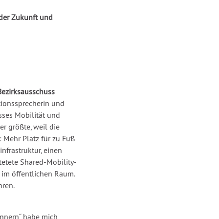
der Zukunft und
Bezirksausschuss
ktionssprecherin und
sses Mobilität und
er größte, weil die
: Mehr Platz für zu Fuß
nfrastruktur, einen
etete Shared-Mobility-
e im öffentlichen Raum.
hren.
nnern“ habe mich