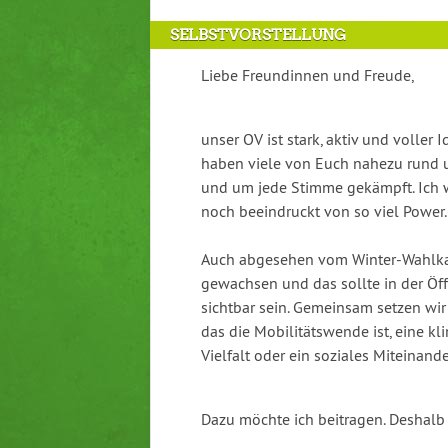
Antragstellerin
SELBSTVORSTELLUNG
und
verschiedene
Liebe Freundinnen und Freude,
Rahmendaten
zum
Antrag
unser OV ist stark, aktiv und voller
haben viele von Euch nahezu rund u
und um jede Stimme gekämpft. Ich 
noch beeindruckt von so viel Power.
Auch abgesehen vom Winter-Wahlka
gewachsen und das sollte in der Öff
sichtbar sein. Gemeinsam setzen wi
das die Mobilitätswende ist, eine kl
Vielfalt oder ein soziales Miteinande
Dazu möchte ich beitragen. Deshalb 