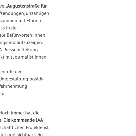
ive
„Augustenstraße für
fsendungen, unzähligen
usammen mit Florina
ss in der
ele Befürworten:innen
ngsbild aufzuzeigen.
-Pressemitteilung
t mit Journalist:innen.
henrufe der
Umgestaltung positiv
n Wahrnehmung
n.
 Noch immer hat die
e.
Die kommende IAA
chaftlichen Projekte ist
aut und sichtbar sein.