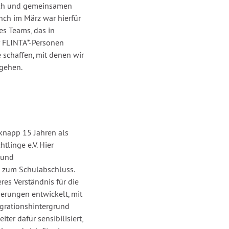
sch und gemeinsamen
unch im März war hierfür
des Teams, das in
r FLINTA*-Personen
 schaffen, mit denen wir
gehen.
t knapp 15 Jahren als
tlinge e.V. Hier
 und
 zum Schulabschluss.
eres Verständnis für die
erungen entwickelt, mit
grationshintergrund
ter dafür sensibilisiert,