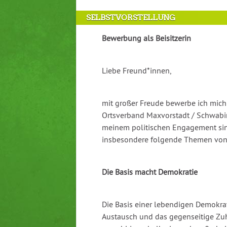
Antragstellerin
SELBSTVORSTELLUNG
und
verschiedene
Bewerbung als Beisitzerin
Rahmendaten
zum
Antrag
Liebe Freund*innen,
mit großer Freude bewerbe ich mich a
Ortsverband Maxvorstadt / Schwabin
meinem politischen Engagement sin
insbesondere folgende Themen von
Die Basis macht Demokratie
Die Basis einer lebendigen Demokrati
Austausch und das gegenseitige Zu