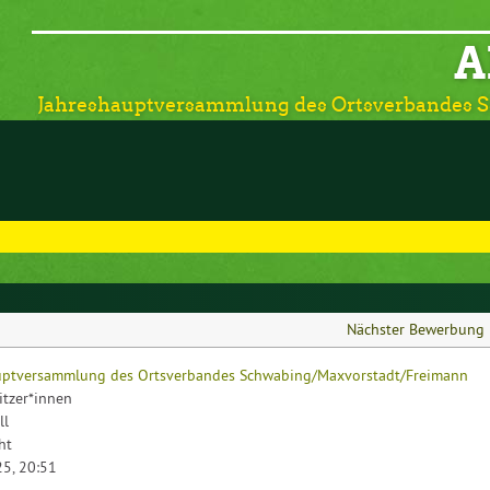
A
Jahreshauptversammlung des Ortsverbandes 
Nächster Bewerbung
uptversammlung des Ortsverbandes Schwabing/Maxvorstadt/Freimann
sitzer*innen
ll
ht
5, 20:51