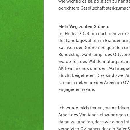
wie wichtig es ist, politisch zu hand
gerechtere Gesellschaft starkzumac
Mein Weg zu den Grünen.
Im Herbst 2024 bin nach den verhe
der Landtagswahlen in Brandenburg
Sachsen den Grünen beigetreten und
Bundestagswahlkampf des Ortsverb
wurde Teil des Wahlkampforgateams
AK Feminismus und der LAG Integrat
Flucht beigetreten. Dies sind zwei A
ich mich neben meiner Arbeit im OV
engagieren werde.
Ich würde mich freuen, meine Ideen 
Arbeit des Vorstands einzubringen
daran zu arbeiten, dass wir einen in
vernetzten OV haben, der ein Safer Sp